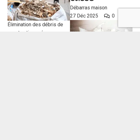
Débarras maison
27 Déc 2025
0
Élimination des débris de
construction : gérer
efficacement les débris de
construction dans les
régions très fréquentéesLa
gestion des débris de
Méthodes d’élimination du
construction dans une zone
verre cassé Il est crucial
à forte circulation implique
d’éliminer correctement le
certains défis. L’astuce
verre brisé. Aussi bien pour
consiste à développer des
des motifs de sécurité que
approches efficaces de
pour des enjeux
gestion des débris visant la
environnementaux.
santé et la sécurité des
Cependant il existe des
parties…
méthodes et équipements
qui gèrent le verre brisé