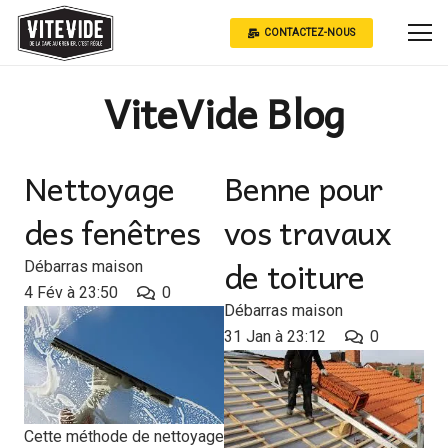
CONTACTEZ-NOUS
ViteVide Blog
Nettoyage
Benne pour
des fenêtres
vos travaux
de toiture
Débarras maison
4 Fév à 23:50
0
Débarras maison
31 Jan à 23:12
0
Cette méthode de nettoyage