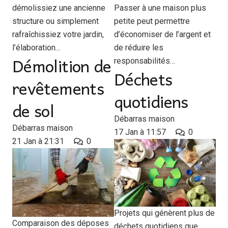
Passer à une maison plus
démolissiez une ancienne
petite peut permettre
structure ou simplement
d’économiser de l’argent et
rafraîchissiez votre jardin,
de réduire les
l’élaboration…
Démolition de
responsabilités…
Déchets
revêtements
quotidiens
de sol
Débarras maison
Débarras maison
17 Jan à 11:57
0
21 Jan à 21:31
0
Projets qui génèrent plus de
Comparaison des déposes
déchets quotidiens que