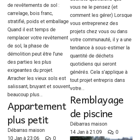
de revêtements de sol :
vous ne le pensez (et
carrelage, bois franc,
comment les gérer) Lorsque
stratifié, poids et emballage
vous entreprenez des
Quand il est temps de
projets chez vous ou dans
remplacer votre revêtement
votre communauté, il y a une
de sol, la phase de
tendance à sous-estimer la
démolition peut être l’une
quantité de déchets
des parties les plus
quotidiens qui seront
exigeantes du projet.
générés. Cela s’applique à
Arracher les vieux sols est
tout projet entrepris dans
salissant, bruyant et souvent
votre…
Remblayage
beaucoup plus…
Appartement
de piscine
plus petit
Débarras maison
Débarras maison
14 Jan à 21:09
0
10 Jan à 23:06
0