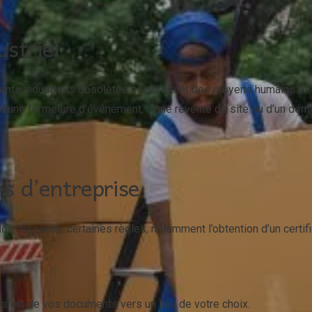
striel
ts industriels obsolètes nécessitent des moyens humains et te
c, d’une fermeture d’événement, d’une revente de site ou d’un dé
s d’entreprise
oit respecter certaines règles, notamment l’obtention d’un certifi
nsfert de vos documents vers un lieu de votre choix.