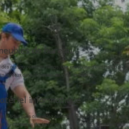
meubles de bureau
es ressources et du temps. Une entreprise d’élimination profess
res bureaux dans les locaux de votre entreprise.
atériel informatique
que et vous vous demandez comment gérer l’élimination de votre 
ant ou mettant en décharge le matériel informatique désaffecté.