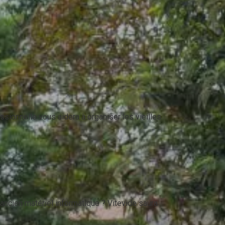
ionnelle vous aidera à organiser les vieilles
ancien matériel informatique ? Vitevide saura