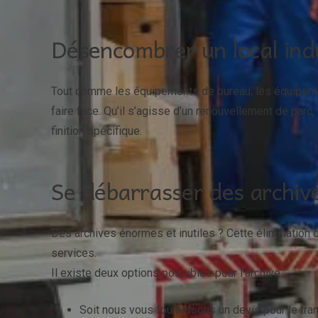
Désencombrer un local indu
Tout comme les équipements de bureau, les équipemen
faire face. Qu’il s’agisse d’un renouvellement de par
finition spécifique.
Se débarrasser des archive
Des archives énormes et inutiles ? Cette élimination d
services.
Il existe deux options possibles pour l’archive :
Soit nous vous fournissons un devis pour le tra