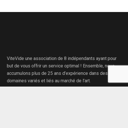
ViteVide une association de 8 indépendants ayant pour
but de vous offrir un service optimal ! Ensemble, nous
accumulons plus de 25 ans d’expérience dans des
domaines variés et liés au marché de l’art.
Avec ViteVide, vous bénéficiez à la fois d’une logistique
complète ainsi que de l’expertise pointue de vos
antiquités.
Nos métiers couvrent l’antiquité, le transport d’œuvres